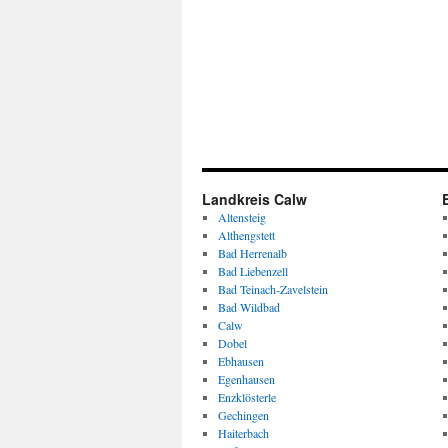
Landkreis Calw
Altensteig
Althengstett
Bad Herrenalb
Bad Liebenzell
Bad Teinach-Zavelstein
Bad Wildbad
Calw
Dobel
Ebhausen
Egenhausen
Enzklösterle
Gechingen
Haiterbach