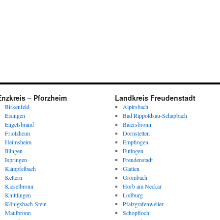
Enzkreis – Pforzheim
Landkreis Freudenstadt
Birkenfeld
Alpirsbach
Eisingen
Bad Rippoldsau-Schapbach
Engelsbrand
Baiersbronn
Friolzheim
Dornstetten
Heimsheim
Empfingen
Illingen
Eutingen
Ispringen
Freudenstadt
Kämpfelbach
Glatten
Keltern
Grömbach
Kieselbronn
Horb am Neckar
Knittlingen
Loßburg
Königsbach-Stein
Pfalzgrafenweiler
Maulbronn
Schopfloch