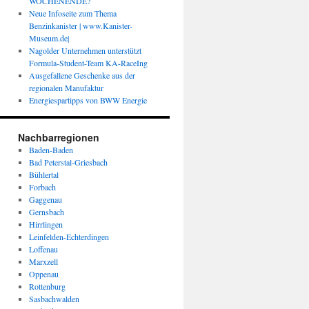
WOCHENENDE?
Neue Infoseite zum Thema
Benzinkanister | www.Kanister-
Museum.de|
Nagolder Unternehmen unterstützt
Formula-Student-Team KA-RaceIng
Ausgefallene Geschenke aus der
regionalen Manufaktur
Energiespartipps von BWW Energie
Nachbarregionen
Baden-Baden
Bad Peterstal-Griesbach
Bühlertal
Forbach
Gaggenau
Gernsbach
Hirrlingen
Leinfelden-Echterdingen
Loffenau
Marxzell
Oppenau
Rottenburg
Sasbachwalden