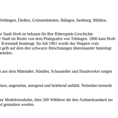
Dettlingen, Dießen, Grünmettstetten, Ihlingen, Isenburg, Mühlen,
tadt Horb ist bekannt für Ihre Ritterspiele.Geschichte
ie Stadt im Besitz von dem Pfalzgrafen von Tübingen. 1806 kam Horb
n Kreisstadt beantragt. Im Juli 1961 wurde das Wappen vom
st gelb auf dem drei schwarze Hirschstangen übereinander hinterlegt
meinden.
en aus dem Mittelalter. Händler, Schausteller und Handwerker sorgen
rocken, angenehm, anregend und belebend anfühlt. Nebenbei bemerkt
ine Modeleisenbahn, über 200 Wildtiere die ihre Aufmerksamkeit ins
nd getrunken werden.