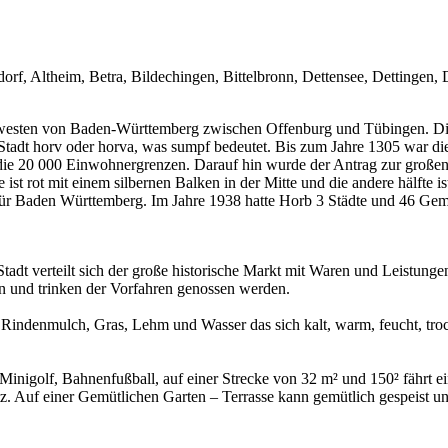
rf, Altheim, Betra, Bildechingen, Bittelbronn, Dettensee, Dettingen, 
dwesten von Baden-Württemberg zwischen Offenburg und Tübingen. Die S
Stadt horv oder horva, was sumpf bedeutet. Bis zum Jahre 1305 war d
 die 20 000 Einwohnergrenzen. Darauf hin wurde der Antrag zur große
ist rot mit einem silbernen Balken in der Mitte und die andere hälfte i
n für Baden Württemberg. Im Jahre 1938 hatte Horb 3 Städte und 46 Ge
tadt verteilt sich der große historische Markt mit Waren und Leistung
n und trinken der Vorfahren genossen werden.
ne Rindenmulch, Gras, Lehm und Wasser das sich kalt, warm, feucht, t
Minigolf, Bahnenfußball, auf einer Strecke von 32 m² und 150² fährt e
z. Auf einer Gemütlichen Garten – Terrasse kann gemütlich gespeist u