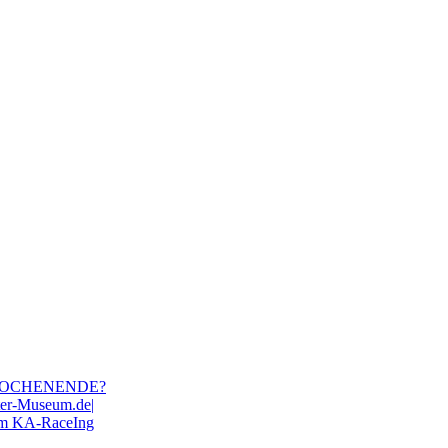
WOCHENENDE?
ter-Museum.de|
eam KA-RaceIng