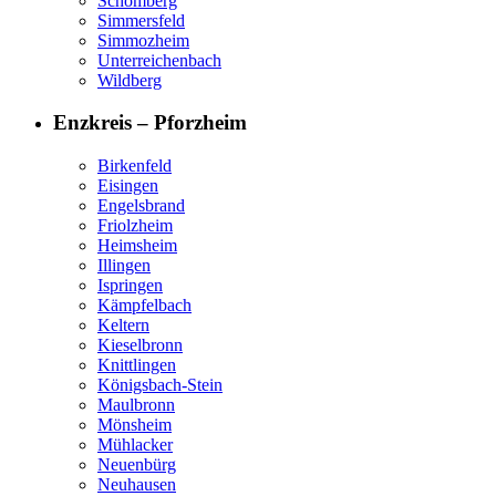
Schömberg
Simmersfeld
Simmozheim
Unterreichenbach
Wildberg
Enzkreis – Pforzheim
Birkenfeld
Eisingen
Engelsbrand
Friolzheim
Heimsheim
Illingen
Ispringen
Kämpfelbach
Keltern
Kieselbronn
Knittlingen
Königsbach-Stein
Maulbronn
Mönsheim
Mühlacker
Neuenbürg
Neuhausen