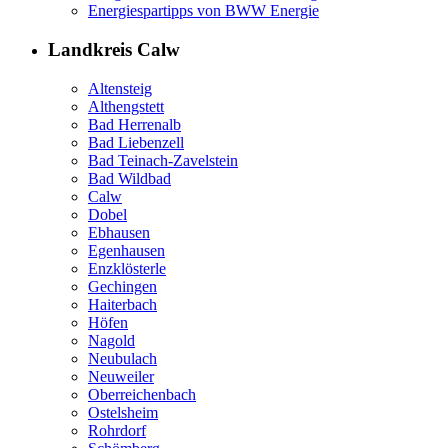
Energiespartipps von BWW Energie
Landkreis Calw
Altensteig
Althengstett
Bad Herrenalb
Bad Liebenzell
Bad Teinach-Zavelstein
Bad Wildbad
Calw
Dobel
Ebhausen
Egenhausen
Enzklösterle
Gechingen
Haiterbach
Höfen
Nagold
Neubulach
Neuweiler
Oberreichenbach
Ostelsheim
Rohrdorf