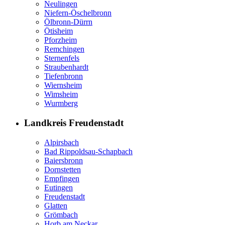
Neulingen
Niefern-Öschelbronn
Ölbronn-Dürrn
Ötisheim
Pforzheim
Remchingen
Sternenfels
Straubenhardt
Tiefenbronn
Wiernsheim
Wimsheim
Wurmberg
Landkreis Freudenstadt
Alpirsbach
Bad Rippoldsau-Schapbach
Baiersbronn
Dornstetten
Empfingen
Eutingen
Freudenstadt
Glatten
Grömbach
Horb am Neckar