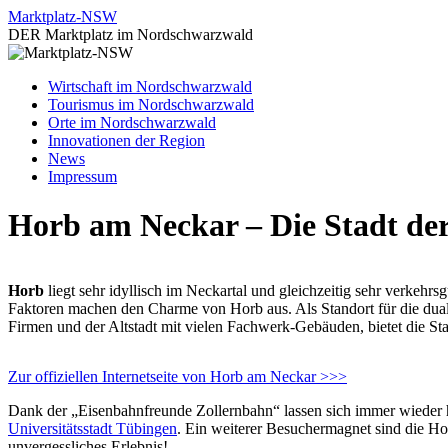
Zum
Marktplatz-NSW
Inhalt
DER Marktplatz im Nordschwarzwald
springen
Wirtschaft im Nordschwarzwald
Tourismus im Nordschwarzwald
Orte im Nordschwarzwald
Innovationen der Region
News
Impressum
Horb am Neckar – Die Stadt der 
Horb
liegt sehr idyllisch im Neckartal und gleichzeitig sehr verkehr
Faktoren machen den Charme von Horb aus. Als Standort für die dua
Firmen und der Altstadt mit vielen Fachwerk-Gebäuden, bietet die St
Zur offiziellen Internetseite von Horb am Neckar >>>
Dank der „Eisenbahnfreunde Zollernbahn“ lassen sich immer wieder hi
Universitätsstadt Tübingen
. Ein weiterer Besuchermagnet sind die Ho
unvergessliches Erlebnis!