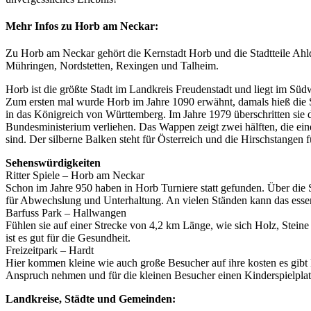
Mehr Infos zu Horb am Neckar:
Zu Horb am Neckar gehört die Kernstadt Horb und die Stadtteile Ahldo
Mühringen, Nordstetten, Rexingen und Talheim.
Horb ist die größte Stadt im Landkreis Freudenstadt und liegt im Sü
Zum ersten mal wurde Horb im Jahre 1090 erwähnt, damals hieß die 
in das Königreich von Württemberg. Im Jahre 1979 überschritten sie
Bundesministerium verliehen. Das Wappen zeigt zwei hälften, die eine 
sind. Der silberne Balken steht für Österreich und die Hirschstange
Sehenswürdigkeiten
Ritter Spiele – Horb am Neckar
Schon im Jahre 950 haben in Horb Turniere statt gefunden. Über die S
für Abwechslung und Unterhaltung. An vielen Ständen kann das esse
Barfuss Park – Hallwangen
Fühlen sie auf einer Strecke von 4,2 km Länge, wie sich Holz, Stei
ist es gut für die Gesundheit.
Freizeitpark – Hardt
Hier kommen kleine wie auch große Besucher auf ihre kosten es gibt 
Anspruch nehmen und für die kleinen Besucher einen Kinderspielplat
Landkreise, Städte und Gemeinden: