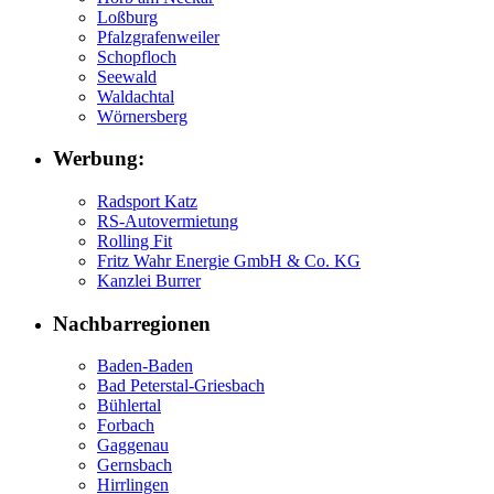
Loßburg
Pfalzgrafenweiler
Schopfloch
Seewald
Waldachtal
Wörnersberg
Werbung:
Radsport Katz
RS-Autovermietung
Rolling Fit
Fritz Wahr Energie GmbH & Co. KG
Kanzlei Burrer
Nachbarregionen
Baden-Baden
Bad Peterstal-Griesbach
Bühlertal
Forbach
Gaggenau
Gernsbach
Hirrlingen