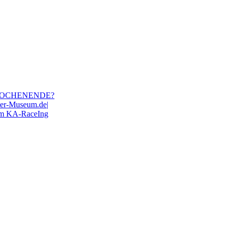
WOCHENENDE?
ter-Museum.de|
eam KA-RaceIng