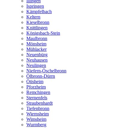
Illingen
Ispringen
Kämpfelbach
Keltern
Kieselbronn
Knittlingen
Königsbach-Stein
Maulbronn
Mönsheim
Mühlacker
Neuenbürg
Neuhausen
Neulingen
Niefern-Öschelbronn
Ölbronn-Dürrn
Ötisheim
Pforzheim
Remchingen
Sternenfels
Straubenhardt
Tiefenbronn
Wiernsheim
Wimsheim
Wurmberg