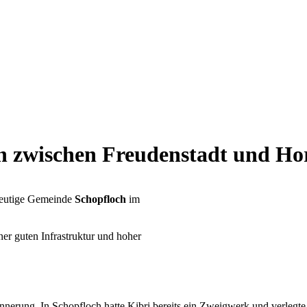
hn zwischen Freudenstadt und Ho
 heutige Gemeinde
Schopfloch
im
ner guten Infrastruktur und hoher
innerung. In Schopfloch hatte Kibri bereits ein Zweigwerk und verleg