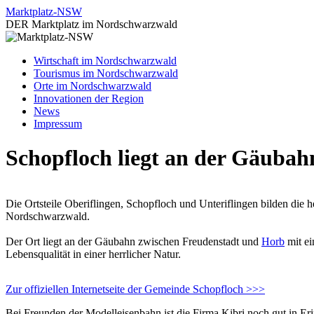
Zum
Marktplatz-NSW
Inhalt
DER Marktplatz im Nordschwarzwald
springen
Wirtschaft im Nordschwarzwald
Tourismus im Nordschwarzwald
Orte im Nordschwarzwald
Innovationen der Region
News
Impressum
Schopfloch liegt an der Gäuba
Die Ortsteile Oberiflingen, Schopfloch und Unteriflingen bilden die
Nordschwarzwald.
Der Ort liegt an der Gäubahn zwischen Freudenstadt und
Horb
mit ei
Lebensqualität in einer herrlicher Natur.
Zur offiziellen Internetseite der Gemeinde Schopfloch >>>
Bei Freunden der Modelleisenbahn ist die Firma Kibri noch gut in Er