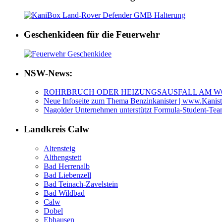
Geschenkideen für die Feuerwehr
NSW-News:
ROHRBRUCH ODER HEIZUNGSAUSFALL AM 
Neue Infoseite zum Thema Benzinkanister | www.Kanis
Nagolder Unternehmen unterstützt Formula-Student-T
Landkreis Calw
Altensteig
Althengstett
Bad Herrenalb
Bad Liebenzell
Bad Teinach-Zavelstein
Bad Wildbad
Calw
Dobel
Ebhausen