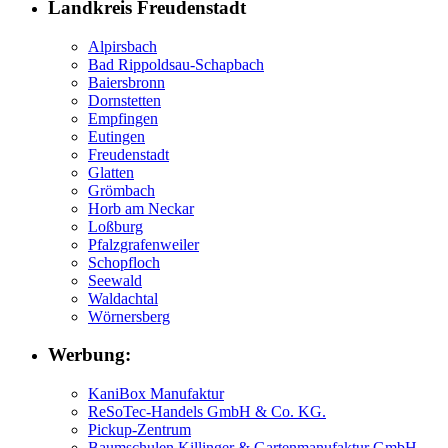
Landkreis Freudenstadt
Alpirsbach
Bad Rippoldsau-Schapbach
Baiersbronn
Dornstetten
Empfingen
Eutingen
Freudenstadt
Glatten
Grömbach
Horb am Neckar
Loßburg
Pfalzgrafenweiler
Schopfloch
Seewald
Waldachtal
Wörnersberg
Werbung:
KaniBox Manufaktur
ReSoTec-Handels GmbH & Co. KG.
Pickup-Zentrum
Baumschulen Killinger & Gartenmanufaktur GmbH