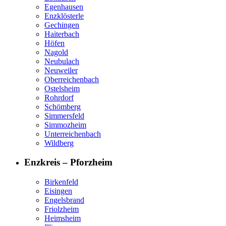
Egenhausen
Enzklösterle
Gechingen
Haiterbach
Höfen
Nagold
Neubulach
Neuweiler
Oberreichenbach
Ostelsheim
Rohrdorf
Schömberg
Simmersfeld
Simmozheim
Unterreichenbach
Wildberg
Enzkreis – Pforzheim
Birkenfeld
Eisingen
Engelsbrand
Friolzheim
Heimsheim