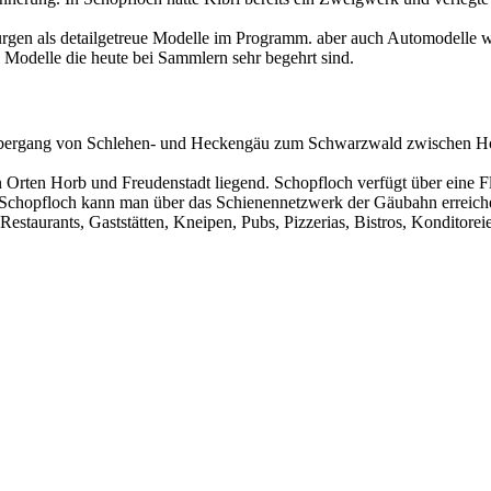
gen als detailgetreue Modelle im Programm. aber auch Automodelle wi
odelle die heute bei Sammlern sehr begehrt sind.
Übergang von Schlehen- und Heckengäu zum Schwarzwald zwischen Hor
n Orten Horb und Freudenstadt liegend. Schopfloch verfügt über eine F
t. Schopfloch kann man über das Schienennetzwerk der Gäubahn erreiche
Restaurants, Gaststätten, Kneipen, Pubs, Pizzerias, Bistros, Konditorei