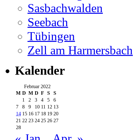
Sasbachwalden
Seebach
Tübingen
Zell am Harmersbach
Kalender
Februar 2022
M
D
M
D
F
S
S
1
2
3
4
5
6
7
8
9
10
11
12
13
14
15
16
17
18
19
20
21
22
23
24
25
26
27
28
« Jan.
Apr. »