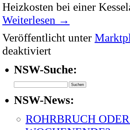
Heizkosten bei einer Kess
Weiterlesen
→
Veröffentlicht unter
Marktp
für
deaktiviert
Energiespartipps
von
BWW
NSW-Suche:
Energie
Suchen
nach:
NSW-News:
ROHRBRUCH ODER