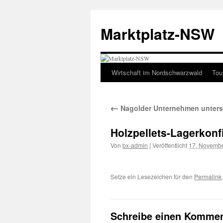
Zum
Inhalt
Marktplatz-NSW
springen
Wirtschaft im Nordschwarzwald
Tou
←
Nagolder Unternehmen unters
Holzpellets-Lagerkonf
Von
bx-admin
|
Veröffentlicht
17. Novemb
Setze ein Lesezeichen für den
Permalink
.
Schreibe einen Kommen