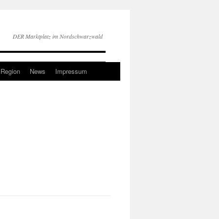
DER Marktplatz im Nordschwarzwald
 Region
News
Impressum