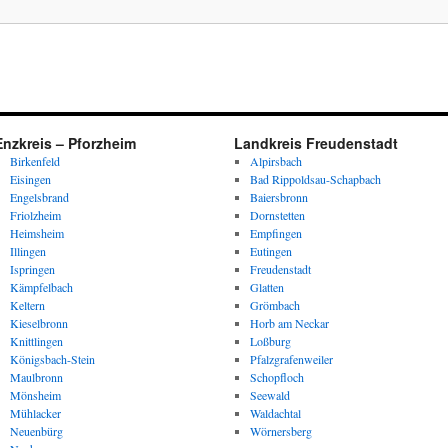
Enzkreis – Pforzheim
Landkreis Freudenstadt
Birkenfeld
Alpirsbach
Eisingen
Bad Rippoldsau-Schapbach
Engelsbrand
Baiersbronn
Friolzheim
Dornstetten
Heimsheim
Empfingen
Illingen
Eutingen
Ispringen
Freudenstadt
Kämpfelbach
Glatten
Keltern
Grömbach
Kieselbronn
Horb am Neckar
Knittlingen
Loßburg
Königsbach-Stein
Pfalzgrafenweiler
Maulbronn
Schopfloch
Mönsheim
Seewald
Mühlacker
Waldachtal
Neuenbürg
Wörnersberg