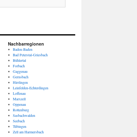
Nachbarregionen
Baden-Baden
Bad Peterstal-Griesbach
Bühlertal
Forbach
Gaggenau
Gernsbach
Hirrlingen
Leinfelden-Echterdingen
Loffenau
Marxzell
Oppenau
Rottenburg
Sasbachwalden
Seebach
Tübingen
Zell am Harmersbach