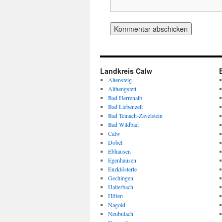
Landkreis Calw
Altensteig
Althengstett
Bad Herrenalb
Bad Liebenzell
Bad Teinach-Zavelstein
Bad Wildbad
Calw
Dobel
Ebhausen
Egenhausen
Enzklösterle
Gechingen
Haiterbach
Höfen
Nagold
Neubulach