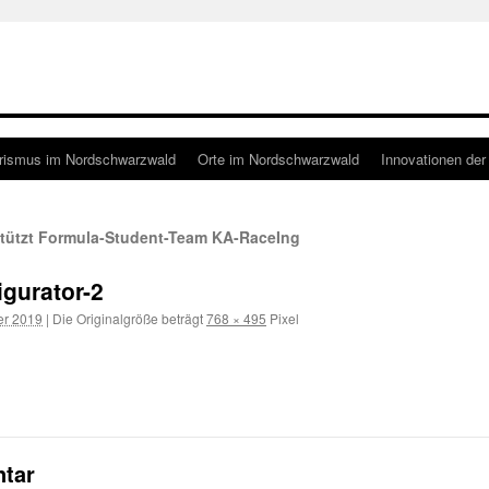
rismus im Nordschwarzwald
Orte im Nordschwarzwald
Innovationen der
tützt Formula-Student-Team KA-RaceIng
igurator-2
er 2019
|
Die Originalgröße beträgt
768 × 495
Pixel
tar