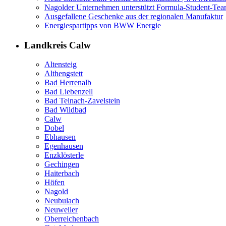
Nagolder Unternehmen unterstützt Formula-Student-T
Ausgefallene Geschenke aus der regionalen Manufaktur
Energiespartipps von BWW Energie
Landkreis Calw
Altensteig
Althengstett
Bad Herrenalb
Bad Liebenzell
Bad Teinach-Zavelstein
Bad Wildbad
Calw
Dobel
Ebhausen
Egenhausen
Enzklösterle
Gechingen
Haiterbach
Höfen
Nagold
Neubulach
Neuweiler
Oberreichenbach