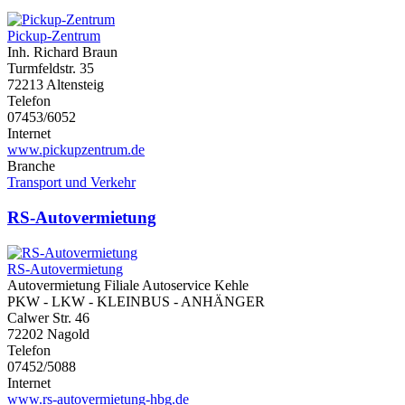
Pickup-Zentrum
Inh. Richard Braun
Turmfeldstr. 35
72213 Altensteig
Telefon
07453/6052
Internet
www.pickupzentrum.de
Branche
Transport und Verkehr
RS-Autovermietung
RS-Autovermietung
Autovermietung Filiale Autoservice Kehle
PKW - LKW - KLEINBUS - ANHÄNGER
Calwer Str. 46
72202 Nagold
Telefon
07452/5088
Internet
www.rs-autovermietung-hbg.de