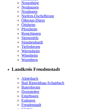
Neuenbürg
Neuhausen
Neulingen
Niefern-Öschelbronn
Ölbronn-Dürrn
Ötisheim
Pforzheim
Remchingen
Sternenfels
Straubenhardt
Tiefenbronn
Wiernsheim
Wimsheim
Wurmberg
Landkreis Freudenstadt
Alpirsbach
Bad Rippoldsau-Schapbach
Baiersbronn
Dornstetten
Empfingen
Eutingen
Freudenstadt