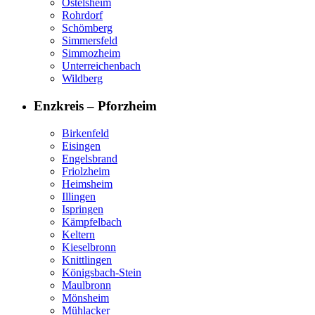
Ostelsheim
Rohrdorf
Schömberg
Simmersfeld
Simmozheim
Unterreichenbach
Wildberg
Enzkreis – Pforzheim
Birkenfeld
Eisingen
Engelsbrand
Friolzheim
Heimsheim
Illingen
Ispringen
Kämpfelbach
Keltern
Kieselbronn
Knittlingen
Königsbach-Stein
Maulbronn
Mönsheim
Mühlacker