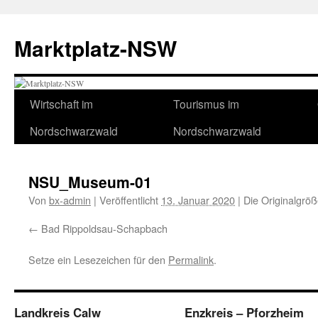
Zum
Inhalt
Marktplatz-NSW
springen
Wirtschaft im
Tourismus im
Nordschwarzwald
Nordschwarzwald
NSU_Museum-01
Von
bx-admin
|
Veröffentlicht
13. Januar 2020
|
Die Originalgröß
Bad Rippoldsau-Schapbach
Setze ein Lesezeichen für den
Permalink
.
Landkreis Calw
Enzkreis – Pforzheim