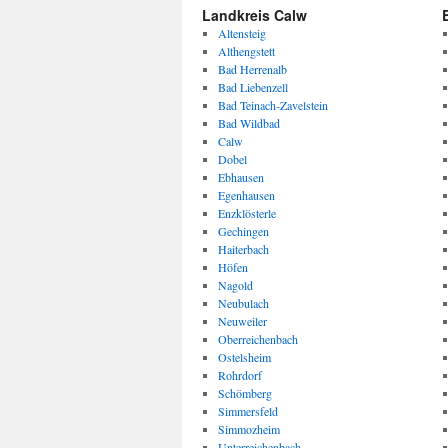
Landkreis Calw
Altensteig
Althengstett
Bad Herrenalb
Bad Liebenzell
Bad Teinach-Zavelstein
Bad Wildbad
Calw
Dobel
Ebhausen
Egenhausen
Enzklösterle
Gechingen
Haiterbach
Höfen
Nagold
Neubulach
Neuweiler
Oberreichenbach
Ostelsheim
Rohrdorf
Schömberg
Simmersfeld
Simmozheim
Unterreichenbach