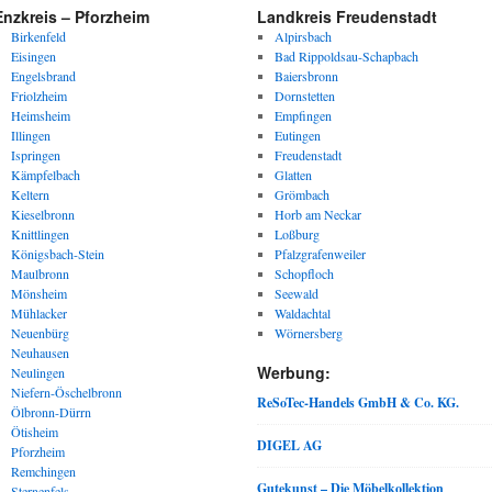
Enzkreis – Pforzheim
Landkreis Freudenstadt
Birkenfeld
Alpirsbach
Eisingen
Bad Rippoldsau-Schapbach
Engelsbrand
Baiersbronn
Friolzheim
Dornstetten
Heimsheim
Empfingen
Illingen
Eutingen
Ispringen
Freudenstadt
Kämpfelbach
Glatten
Keltern
Grömbach
Kieselbronn
Horb am Neckar
Knittlingen
Loßburg
Königsbach-Stein
Pfalzgrafenweiler
Maulbronn
Schopfloch
Mönsheim
Seewald
Mühlacker
Waldachtal
Neuenbürg
Wörnersberg
Neuhausen
Werbung:
Neulingen
Niefern-Öschelbronn
ReSoTec-Handels GmbH & Co. KG.
Ölbronn-Dürrn
Ötisheim
DIGEL AG
Pforzheim
Remchingen
Gutekunst – Die Möbelkollektion
Sternenfels