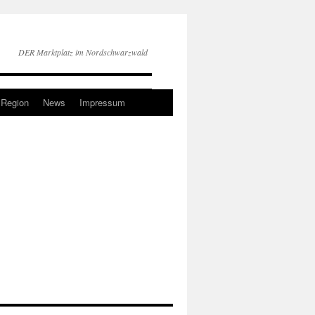
DER Marktplatz im Nordschwarzwald
 Region
News
Impressum