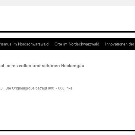
rismus im Nordschwarzwald
Orte im Nordschwarzwald
Innovationen der
al im reizvollen und schönen Heckengäu
20
|
Die Originalgröße beträgt
800 × 600
Pixel