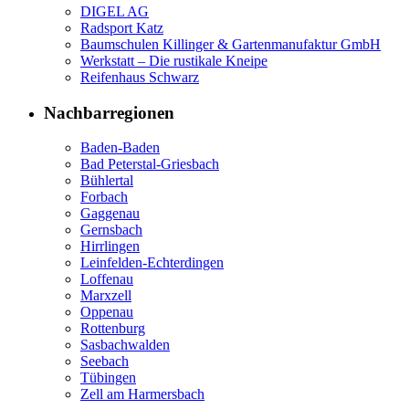
DIGEL AG
Radsport Katz
Baumschulen Killinger & Gartenmanufaktur GmbH
Werkstatt – Die rustikale Kneipe
Reifenhaus Schwarz
Nachbarregionen
Baden-Baden
Bad Peterstal-Griesbach
Bühlertal
Forbach
Gaggenau
Gernsbach
Hirrlingen
Leinfelden-Echterdingen
Loffenau
Marxzell
Oppenau
Rottenburg
Sasbachwalden
Seebach
Tübingen
Zell am Harmersbach