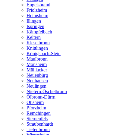
Engelsbrand
Friolzheim
Heimsheim
Illingen
Ispringen
Kämpfelbach
Keltern
Kieselbronn
Knittlingen
Königsbach-Stein
Maulbronn
Mönsheim
Mühlacker
Neuenbürg
Neuhausen
Neulingen
Niefern-Öschelbronn
Ölbronn-Dürrn
Ötisheim
Pforzheim
Remchingen
Sternenfels
Straubenhardt
Tiefenbronn
Wiernsheim