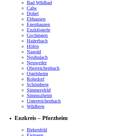
Bad Wildbad
Calw
Dobel
Ebhausen
Egenhausen
Enzklösterle
Gechingen
Haiterbach
Höfen
Nagold
Neubulach
Neuweiler
Oberreichenbach
Ostelsheim
Rohrdorf
Schömberg
Simmersfeld
Simmozheim
Unterreichenbach
Wildberg
Enzkreis – Pforzheim
Birkenfeld
Eisingen