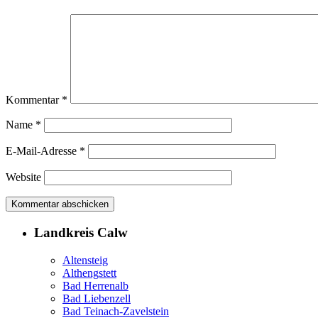
Kommentar
*
Name
*
E-Mail-Adresse
*
Website
Landkreis Calw
Altensteig
Althengstett
Bad Herrenalb
Bad Liebenzell
Bad Teinach-Zavelstein