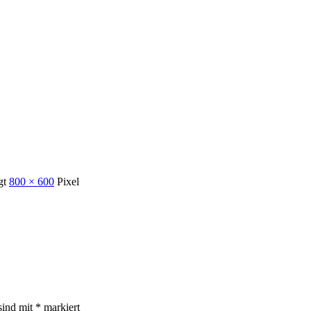
gt
800 × 600
Pixel
sind mit
*
markiert