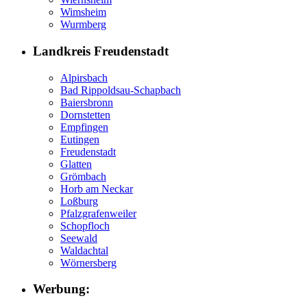
Wimsheim
Wurmberg
Landkreis Freudenstadt
Alpirsbach
Bad Rippoldsau-Schapbach
Baiersbronn
Dornstetten
Empfingen
Eutingen
Freudenstadt
Glatten
Grömbach
Horb am Neckar
Loßburg
Pfalzgrafenweiler
Schopfloch
Seewald
Waldachtal
Wörnersberg
Werbung: